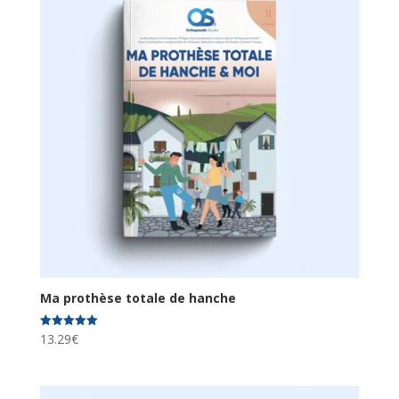
Ma prothèse totale de hanche
13.29
€
Note
5.00
sur 5