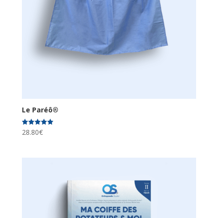
Le Paréô®
28.80
€
Note
5.00
sur 5