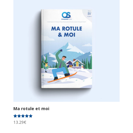
Ma rotule et moi
13.29
€
Note
5.00
sur 5