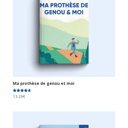
Ma prothèse de genou et moi
13.29
€
Note
4.67
sur 5