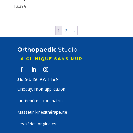
13.29
€
1
2
→
Orthopaedic
Studio
LA CLINIQUE SANS MUR
JE SUIS PATIENT
Oneday, mon application
L’infirmière coordinatrice
Masseur-kinésithérapeute
Les séries originales