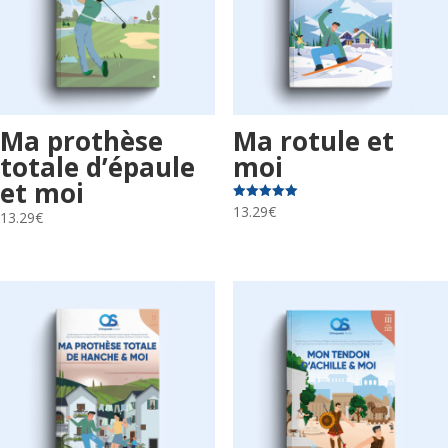
Ma prothèse
Ma rotule et
totale d’épaule
moi
et moi
13.29
€
Note
13.29
€
5.00
sur 5