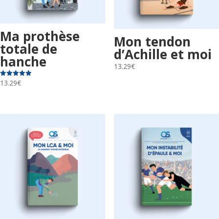
Ma prothèse
Mon tendon
totale de
d’Achille et moi
hanche
13.29
€
13.29
€
Note
5.00
sur 5