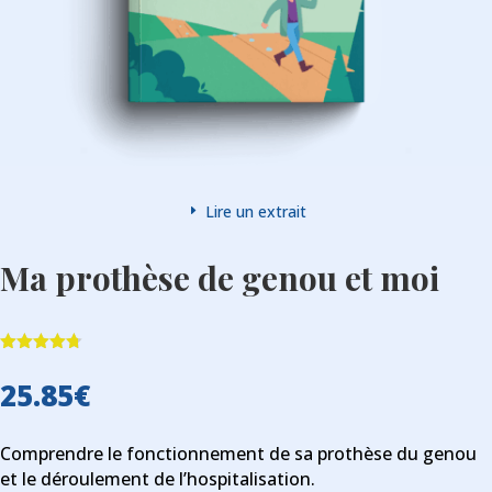
Lire un extrait
Ma prothèse de genou et moi
Noté
4.67
sur 5
25.85
€
basé sur
notations
client
Comprendre le fonctionnement de sa prothèse du genou
et le déroulement de l’hospitalisation.