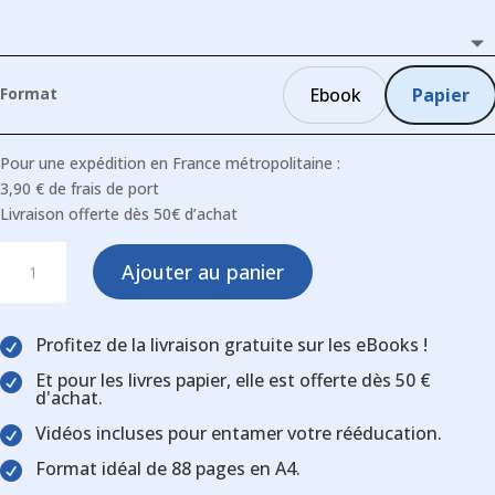
Format
Ebook
Papier
Pour une expédition en France métropolitaine :
3,90 € de frais de port
Livraison offerte dès 50€ d’achat
quantité
Ajouter au panier
de
Ma
A
prothèse
l
Profitez de la livraison gratuite sur les eBooks !

de
t
Et pour les livres papier, elle est offerte dès 50 €
genou

e
d'achat.
et
r
moi
Vidéos incluses pour entamer votre rééducation.

n
Format idéal de 88 pages en A4.
a

t