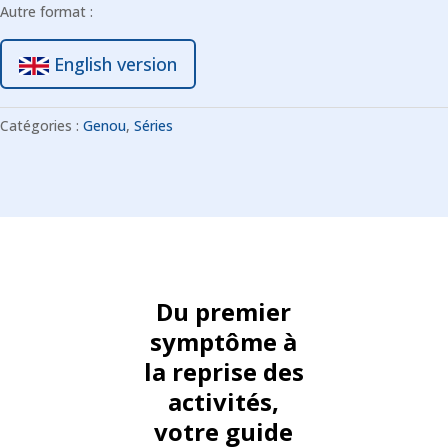
Autre format :
i
v
English version
e
:
Catégories :
Genou
,
Séries
Du premier
symptôme à
la reprise des
activités,
votre guide